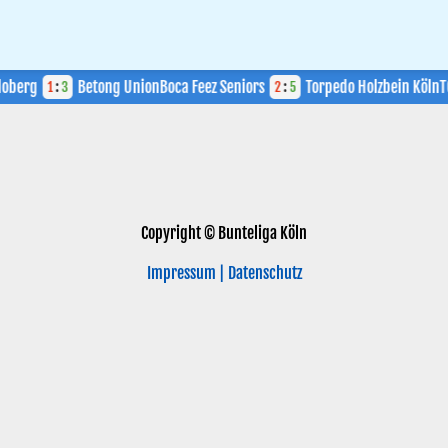
oberg
Betong Union
Boca Feez Seniors
Torpedo Holzbein Köln
TC
1
:
3
2
:
5
Copyright © Bunteliga Köln
Impressum | Datenschutz